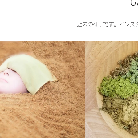
G
店内の様子です。インス