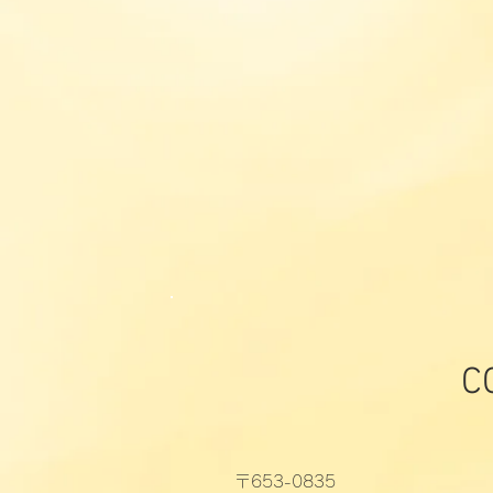
C
〒653-0835