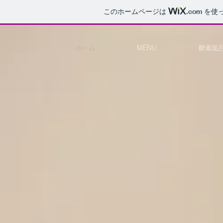
このホームページは
.com
を使
ホーム
MENU
酵素風